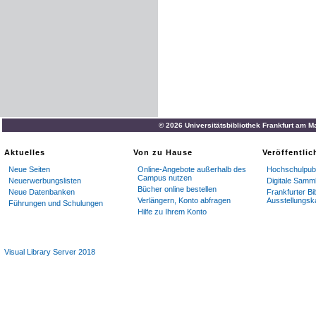
© 2026 Universitätsbibliothek Frankfurt am M
Aktuelles
Von zu Hause
Veröffentli
Neue Seiten
Online-Angebote außerhalb des
Hochschulpubl
Campus nutzen
Neuerwerbungslisten
Digitale Samm
Bücher online bestellen
Neue Datenbanken
Frankfurter Bi
Verlängern, Konto abfragen
Ausstellungsk
Führungen und Schulungen
Hilfe zu Ihrem Konto
Visual Library Server 2018