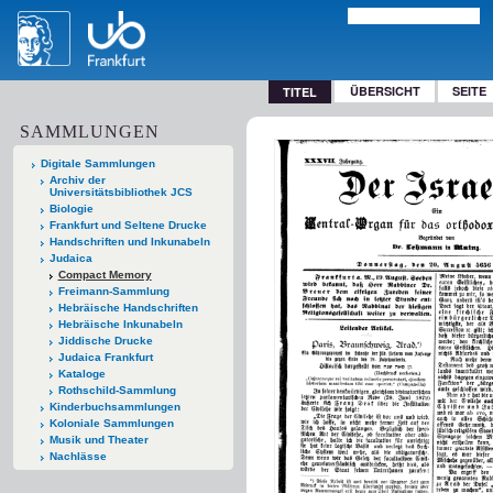
ÜBERSICHT
SEITE
TITEL
SAMMLUNGEN
Digitale Sammlungen
Archiv der
Universitätsbibliothek JCS
Biologie
Frankfurt und Seltene Drucke
Handschriften und Inkunabeln
Judaica
Compact Memory
Freimann-Sammlung
Hebräische Handschriften
Hebräische Inkunabeln
Jiddische Drucke
Judaica Frankfurt
Kataloge
Rothschild-Sammlung
Kinderbuchsammlungen
Koloniale Sammlungen
Musik und Theater
Nachlässe