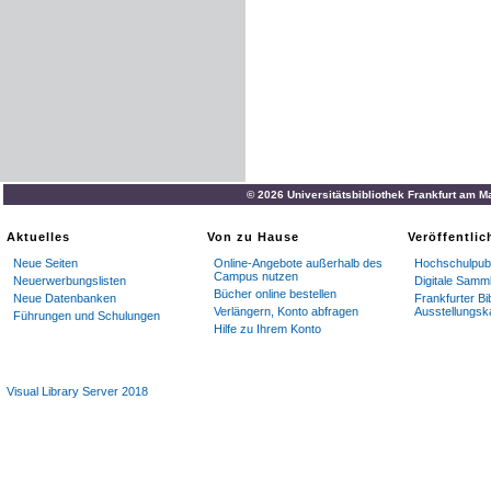
© 2026 Universitätsbibliothek Frankfurt am M
Aktuelles
Von zu Hause
Veröffentli
Neue Seiten
Online-Angebote außerhalb des
Hochschulpubl
Campus nutzen
Neuerwerbungslisten
Digitale Samm
Bücher online bestellen
Neue Datenbanken
Frankfurter Bi
Verlängern, Konto abfragen
Ausstellungsk
Führungen und Schulungen
Hilfe zu Ihrem Konto
Visual Library Server 2018