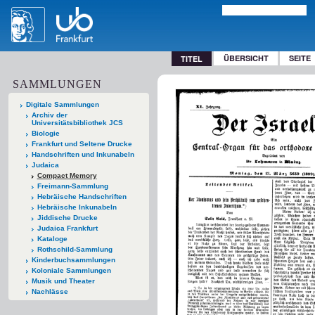
ÜBERSICHT
SEITE
TITEL
SAMMLUNGEN
Digitale Sammlungen
Archiv der
Universitätsbibliothek JCS
Biologie
Frankfurt und Seltene Drucke
Handschriften und Inkunabeln
Judaica
Compact Memory
Freimann-Sammlung
Hebräische Handschriften
Hebräische Inkunabeln
Jiddische Drucke
Judaica Frankfurt
Kataloge
Rothschild-Sammlung
Kinderbuchsammlungen
Koloniale Sammlungen
Musik und Theater
Nachlässe