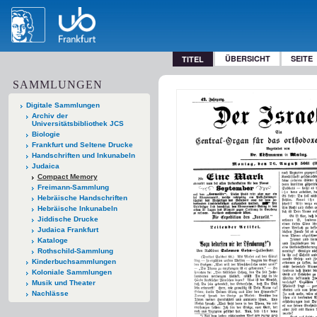
ÜBERSICHT
SEITE
TITEL
SAMMLUNGEN
Digitale Sammlungen
Archiv der
Universitätsbibliothek JCS
Biologie
Frankfurt und Seltene Drucke
Handschriften und Inkunabeln
Judaica
Compact Memory
Freimann-Sammlung
Hebräische Handschriften
Hebräische Inkunabeln
Jiddische Drucke
Judaica Frankfurt
Kataloge
Rothschild-Sammlung
Kinderbuchsammlungen
Koloniale Sammlungen
Musik und Theater
Nachlässe