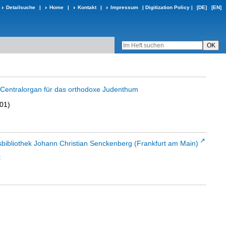
Detailsuche
|
Home
|
Kontakt
|
Impressum
|
Digitization Policy
|
[DE]
[EN]
in Centralorgan für das orthodoxe Judenthum
901)
sbibliothek Johann Christian Senckenberg (Frankfurt am Main)
t