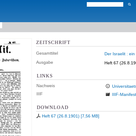
ZEITSCHRIFT
Gesamttitel
Der Israelit : e
Ausgabe
Heft 67 (26.8.1
LINKS
Nachweis
Universitaet
IIIF
IIIF-Manifes
DOWNLOAD
Heft 67 (26.8.1901)
[
7,56 MB
]