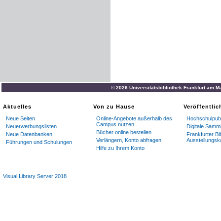
© 2026 Universitätsbibliothek Frankfurt am M
Aktuelles
Von zu Hause
Veröffentli
Neue Seiten
Online-Angebote außerhalb des
Hochschulpubl
Campus nutzen
Neuerwerbungslisten
Digitale Samm
Bücher online bestellen
Neue Datenbanken
Frankfurter Bi
Verlängern, Konto abfragen
Ausstellungsk
Führungen und Schulungen
Hilfe zu Ihrem Konto
Visual Library Server 2018