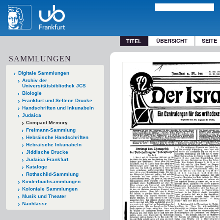
ÜBERSICHT
SEITE
TITEL
SAMMLUNGEN
Digitale Sammlungen
Archiv der
Universitätsbibliothek JCS
Biologie
Frankfurt und Seltene Drucke
Handschriften und Inkunabeln
Judaica
Compact Memory
Freimann-Sammlung
Hebräische Handschriften
Hebräische Inkunabeln
Jiddische Drucke
Judaica Frankfurt
Kataloge
Rothschild-Sammlung
Kinderbuchsammlungen
Koloniale Sammlungen
Musik und Theater
Nachlässe