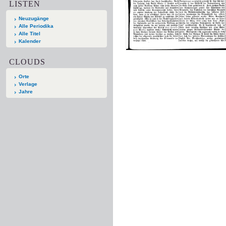
LISTEN
Neuzugänge
Alle Periodika
Alle Titel
Kalender
CLOUDS
Orte
Verlage
Jahre