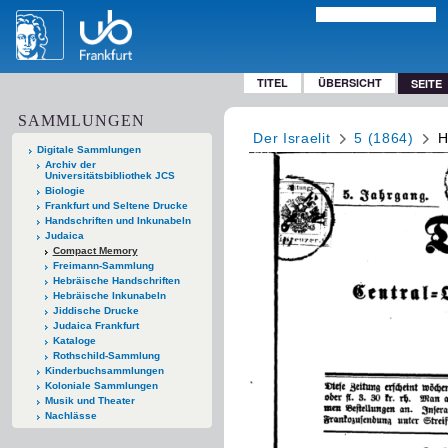
TITEL
ÜBERSICHT
SEITE
SAMMLUNGEN
Der Israelit
5 (1864)
H
Digitale Sammlungen
Archiv der
Universitätsbibliothek JCS
Biologie
Frankfurt und Seltene Drucke
Handschriften und Inkunabeln
Judaica
Compact Memory
Freimann-Sammlung
Hebräische Handschriften
Hebräische Inkunabeln
Jiddische Drucke
Judaica Frankfurt
Kataloge
Rothschild-Sammlung
Kinderbuchsammlungen
Koloniale Sammlungen
Musik und Theater
Nachlässe