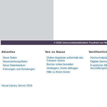
© 2026 Universitätsbibliothek Frankfurt am M
Aktuelles
Von zu Hause
Veröffentli
Neue Seiten
Online-Angebote außerhalb des
Hochschulpubl
Campus nutzen
Neuerwerbungslisten
Digitale Samm
Bücher online bestellen
Neue Datenbanken
Frankfurter Bi
Verlängern, Konto abfragen
Ausstellungsk
Führungen und Schulungen
Hilfe zu Ihrem Konto
Visual Library Server 2018