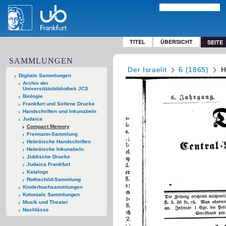
TITEL
ÜBERSICHT
SEITE
SAMMLUNGEN
Der Israelit
6 (1865)
H
Digitale Sammlungen
Archiv der
Universitätsbibliothek JCS
Biologie
Frankfurt und Seltene Drucke
Handschriften und Inkunabeln
Judaica
Compact Memory
Freimann-Sammlung
Hebräische Handschriften
Hebräische Inkunabeln
Jiddische Drucke
Judaica Frankfurt
Kataloge
Rothschild-Sammlung
Kinderbuchsammlungen
Koloniale Sammlungen
Musik und Theater
Nachlässe