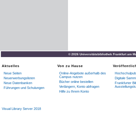
© 2026 Universitätsbibliothek Frankfurt am M
Aktuelles
Von zu Hause
Veröffentli
Neue Seiten
Online-Angebote außerhalb des
Hochschulpubl
Campus nutzen
Neuerwerbungslisten
Digitale Samm
Bücher online bestellen
Neue Datenbanken
Frankfurter Bi
Verlängern, Konto abfragen
Ausstellungsk
Führungen und Schulungen
Hilfe zu Ihrem Konto
Visual Library Server 2018