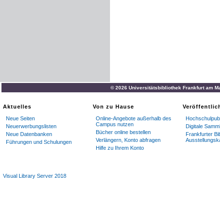
© 2026 Universitätsbibliothek Frankfurt am M
Aktuelles
Von zu Hause
Veröffentli
Neue Seiten
Online-Angebote außerhalb des
Hochschulpubl
Campus nutzen
Neuerwerbungslisten
Digitale Samm
Bücher online bestellen
Neue Datenbanken
Frankfurter Bi
Verlängern, Konto abfragen
Ausstellungsk
Führungen und Schulungen
Hilfe zu Ihrem Konto
Visual Library Server 2018