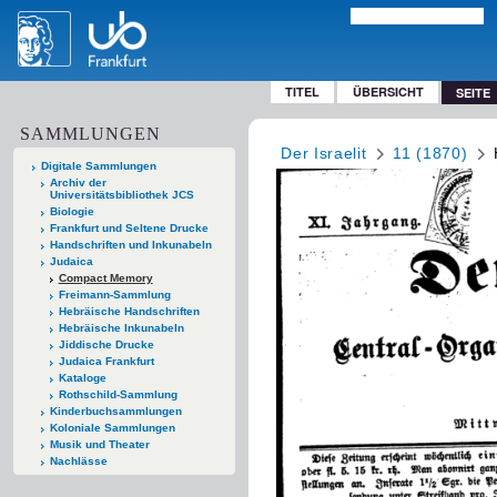
TITEL
ÜBERSICHT
SEITE
SAMMLUNGEN
Der Israelit
11 (1870)
Digitale Sammlungen
Archiv der
Universitätsbibliothek JCS
Biologie
Frankfurt und Seltene Drucke
Handschriften und Inkunabeln
Judaica
Compact Memory
Freimann-Sammlung
Hebräische Handschriften
Hebräische Inkunabeln
Jiddische Drucke
Judaica Frankfurt
Kataloge
Rothschild-Sammlung
Kinderbuchsammlungen
Koloniale Sammlungen
Musik und Theater
Nachlässe