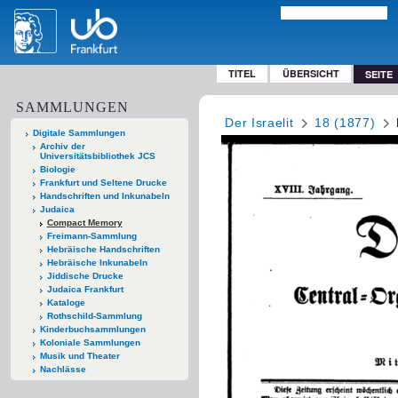
TITEL
ÜBERSICHT
SEITE
SAMMLUNGEN
Der Israelit
18 (1877)
Digitale Sammlungen
Archiv der
Universitätsbibliothek JCS
Biologie
Frankfurt und Seltene Drucke
Handschriften und Inkunabeln
Judaica
Compact Memory
Freimann-Sammlung
Hebräische Handschriften
Hebräische Inkunabeln
Jiddische Drucke
Judaica Frankfurt
Kataloge
Rothschild-Sammlung
Kinderbuchsammlungen
Koloniale Sammlungen
Musik und Theater
Nachlässe