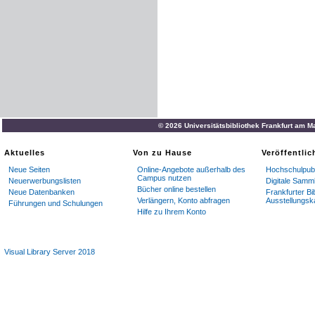
© 2026 Universitätsbibliothek Frankfurt am M
Aktuelles
Von zu Hause
Veröffentli
Neue Seiten
Online-Angebote außerhalb des
Hochschulpubl
Campus nutzen
Neuerwerbungslisten
Digitale Samm
Bücher online bestellen
Neue Datenbanken
Frankfurter Bi
Verlängern, Konto abfragen
Ausstellungsk
Führungen und Schulungen
Hilfe zu Ihrem Konto
Visual Library Server 2018