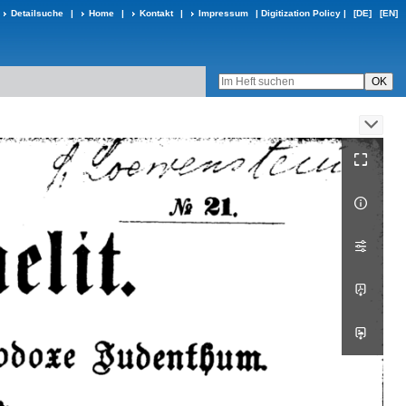
Detailsuche
|
Home
|
Kontakt
|
Impressum
|
Digitization Policy
|
[DE]
[EN]