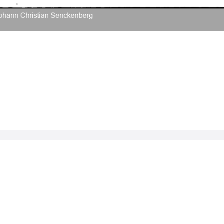
2026 Universitätsbibliothek Frankfurt am Main
|
Rechtliche Hinweise
|
Datenschutz
|
Impres
Hause
Veröffentlichungen
Bibliographien