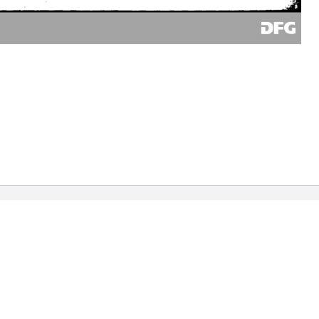
sum
Über die