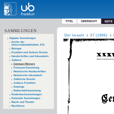
TITEL
ÜBERSICHT
SEITE
SAMMLUNGEN
Der Israelit
37 (1896)
Digitale Sammlungen
Archiv der
Universitätsbibliothek JCS
Biologie
Frankfurt und Seltene Drucke
Handschriften und Inkunabeln
Judaica
Compact Memory
Freimann-Sammlung
Hebräische Handschriften
Hebräische Inkunabeln
Jiddische Drucke
Judaica Frankfurt
Kataloge
Rothschild-Sammlung
Kinderbuchsammlungen
Koloniale Sammlungen
Musik und Theater
Nachlässe