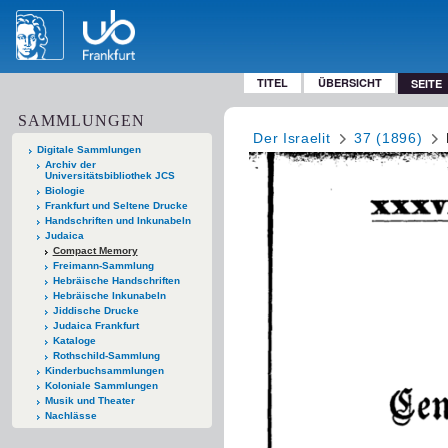
TITEL
ÜBERSICHT
SEITE
SAMMLUNGEN
Der Israelit
37 (1896)
Digitale Sammlungen
Archiv der
Universitätsbibliothek JCS
Biologie
Frankfurt und Seltene Drucke
Handschriften und Inkunabeln
Judaica
Compact Memory
Freimann-Sammlung
Hebräische Handschriften
Hebräische Inkunabeln
Jiddische Drucke
Judaica Frankfurt
Kataloge
Rothschild-Sammlung
Kinderbuchsammlungen
Koloniale Sammlungen
Musik und Theater
Nachlässe