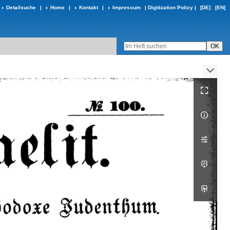
Detailsuche
|
Home
|
Kontakt
|
Impressum
|
Digitization Policy
|
[DE]
[EN]