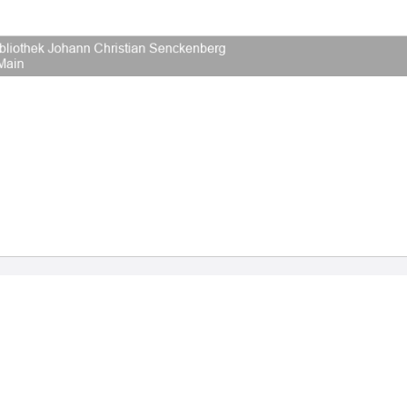
2026 Universitätsbibliothek Frankfurt am Main
|
Rechtliche Hinweise
|
Datenschutz
|
Impres