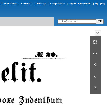
Detailsuche
|
Home
|
Kontakt
|
Impressum
|
Digitization Policy
|
[DE]
[EN]