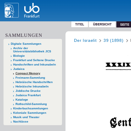
TITEL
ÜBERSICHT
SEITE
SAMMLUNGEN
Der Israelit
39 (1898)
Digitale Sammlungen
Archiv der
Universitätsbibliothek JCS
Biologie
Frankfurt und Seltene Drucke
Handschriften und Inkunabeln
Judaica
Compact Memory
Freimann-Sammlung
Hebräische Handschriften
Hebräische Inkunabeln
Jiddische Drucke
Judaica Frankfurt
Kataloge
Rothschild-Sammlung
Kinderbuchsammlungen
Koloniale Sammlungen
Musik und Theater
Nachlässe