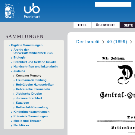
TITEL
ÜBERSICHT
SEITE
SAMMLUNGEN
Der Israelit
40 (1899)
Digitale Sammlungen
Archiv der
Universitätsbibliothek JCS
Biologie
Frankfurt und Seltene Drucke
Handschriften und Inkunabeln
Judaica
Compact Memory
Freimann-Sammlung
Hebräische Handschriften
Hebräische Inkunabeln
Jiddische Drucke
Judaica Frankfurt
Kataloge
Rothschild-Sammlung
Kinderbuchsammlungen
Koloniale Sammlungen
Musik und Theater
Nachlässe