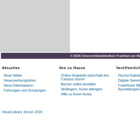
© 2026 Universitätsbibliothek Frankfurt am M
Aktuelles
Von zu Hause
Veröffentli
Neue Seiten
Online-Angebote außerhalb des
Hochschulpubl
Campus nutzen
Neuerwerbungslisten
Digitale Samm
Bücher online bestellen
Neue Datenbanken
Frankfurter Bi
Verlängern, Konto abfragen
Ausstellungsk
Führungen und Schulungen
Hilfe zu Ihrem Konto
Visual Library Server 2018