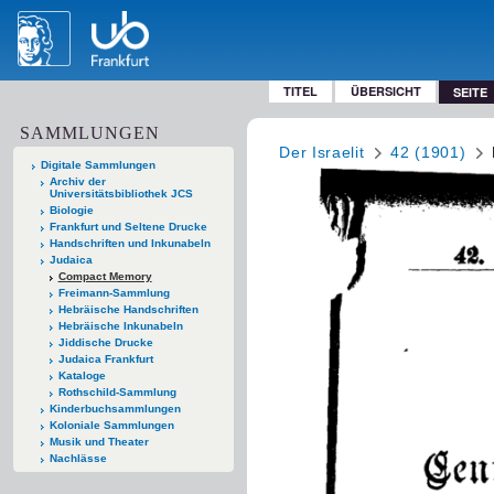
TITEL
ÜBERSICHT
SEITE
SAMMLUNGEN
Der Israelit
42 (1901)
Digitale Sammlungen
Archiv der
Universitätsbibliothek JCS
Biologie
Frankfurt und Seltene Drucke
Handschriften und Inkunabeln
Judaica
Compact Memory
Freimann-Sammlung
Hebräische Handschriften
Hebräische Inkunabeln
Jiddische Drucke
Judaica Frankfurt
Kataloge
Rothschild-Sammlung
Kinderbuchsammlungen
Koloniale Sammlungen
Musik und Theater
Nachlässe