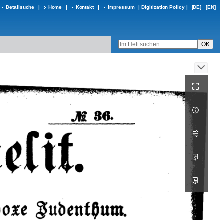
Detailsuche
|
Home
|
Kontakt
|
Impressum
|
Digitization Policy
|
[DE]
[EN]