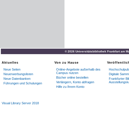
© 2026 Universitätsbibliothek Frankfurt am M
Aktuelles
Von zu Hause
Veröffentli
Neue Seiten
Online-Angebote außerhalb des
Hochschulpubl
Campus nutzen
Neuerwerbungslisten
Digitale Samm
Bücher online bestellen
Neue Datenbanken
Frankfurter Bi
Verlängern, Konto abfragen
Ausstellungsk
Führungen und Schulungen
Hilfe zu Ihrem Konto
Visual Library Server 2018