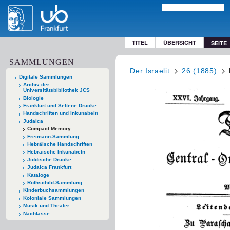
TITEL
ÜBERSICHT
SEITE
SAMMLUNGEN
Der Israelit
26 (1885)
Digitale Sammlungen
Archiv der
Universitätsbibliothek JCS
Biologie
Frankfurt und Seltene Drucke
Handschriften und Inkunabeln
Judaica
Compact Memory
Freimann-Sammlung
Hebräische Handschriften
Hebräische Inkunabeln
Jiddische Drucke
Judaica Frankfurt
Kataloge
Rothschild-Sammlung
Kinderbuchsammlungen
Koloniale Sammlungen
Musik und Theater
Nachlässe