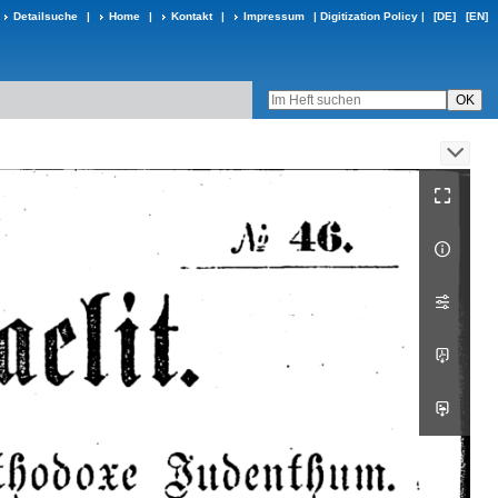
Detailsuche
|
Home
|
Kontakt
|
Impressum
|
Digitization Policy
|
[DE]
[EN]