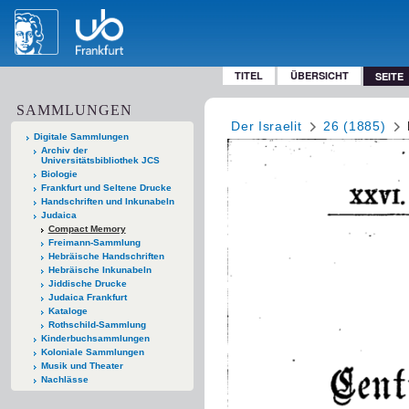
TITEL
ÜBERSICHT
SEITE
SAMMLUNGEN
Der Israelit
26 (1885)
Digitale Sammlungen
Archiv der
Universitätsbibliothek JCS
Biologie
Frankfurt und Seltene Drucke
Handschriften und Inkunabeln
Judaica
Compact Memory
Freimann-Sammlung
Hebräische Handschriften
Hebräische Inkunabeln
Jiddische Drucke
Judaica Frankfurt
Kataloge
Rothschild-Sammlung
Kinderbuchsammlungen
Koloniale Sammlungen
Musik und Theater
Nachlässe