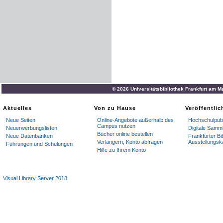
© 2026 Universitätsbibliothek Frankfurt am M
Aktuelles
Von zu Hause
Veröffentli
Neue Seiten
Online-Angebote außerhalb des
Hochschulpubl
Campus nutzen
Neuerwerbungslisten
Digitale Samm
Bücher online bestellen
Neue Datenbanken
Frankfurter Bi
Verlängern, Konto abfragen
Ausstellungsk
Führungen und Schulungen
Hilfe zu Ihrem Konto
Visual Library Server 2018