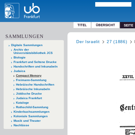
TITEL
ÜBERSICHT
SEITE
SAMMLUNGEN
Der Israelit
27 (1886)
Digitale Sammlungen
Archiv der
Universitätsbibliothek JCS
Biologie
Frankfurt und Seltene Drucke
Handschriften und Inkunabeln
Judaica
Compact Memory
Freimann-Sammlung
Hebräische Handschriften
Hebräische Inkunabeln
Jiddische Drucke
Judaica Frankfurt
Kataloge
Rothschild-Sammlung
Kinderbuchsammlungen
Koloniale Sammlungen
Musik und Theater
Nachlässe