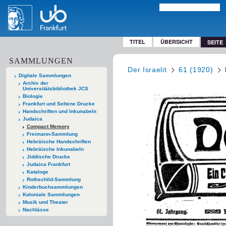
TITEL
ÜBERSICHT
SEITE
SAMMLUNGEN
Der Israelit
61 (1920)
Digitale Sammlungen
Archiv der
Universitätsbibliothek JCS
Biologie
Frankfurt und Seltene Drucke
Handschriften und Inkunabeln
Judaica
Compact Memory
Freimann-Sammlung
Hebräische Handschriften
Hebräische Inkunabeln
Jiddische Drucke
Judaica Frankfurt
Kataloge
Rothschild-Sammlung
Kinderbuchsammlungen
Koloniale Sammlungen
Musik und Theater
Nachlässe