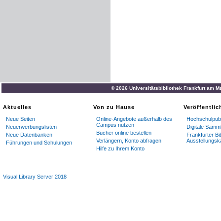
© 2026 Universitätsbibliothek Frankfurt am M
Aktuelles
Von zu Hause
Veröffentli
Neue Seiten
Online-Angebote außerhalb des
Hochschulpubl
Campus nutzen
Neuerwerbungslisten
Digitale Samm
Bücher online bestellen
Neue Datenbanken
Frankfurter Bi
Verlängern, Konto abfragen
Ausstellungsk
Führungen und Schulungen
Hilfe zu Ihrem Konto
Visual Library Server 2018