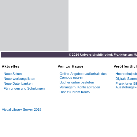
© 2026 Universitätsbibliothek Frankfurt am M
Aktuelles
Von zu Hause
Veröffentli
Neue Seiten
Online-Angebote außerhalb des
Hochschulpubl
Campus nutzen
Neuerwerbungslisten
Digitale Samm
Bücher online bestellen
Neue Datenbanken
Frankfurter Bi
Verlängern, Konto abfragen
Ausstellungsk
Führungen und Schulungen
Hilfe zu Ihrem Konto
Visual Library Server 2018