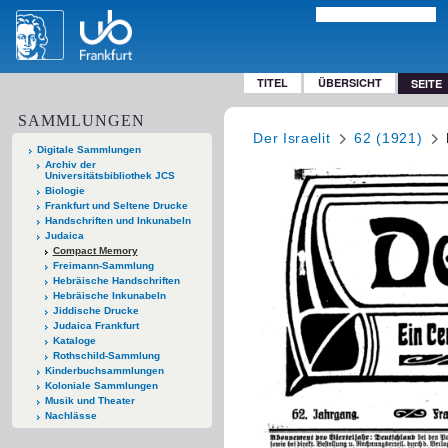
TITEL
ÜBERSICHT
SEITE
SAMMLUNGEN
Der Israelit
62 (1921)
Digitale Sammlungen
Archiv der
Universitätsbibliothek JCS
Biologie
Frankfurt und Seltene Drucke
Handschriften und Inkunabeln
Judaica
Compact Memory
Freimann-Sammlung
Hebräische Handschriften
Hebräische Inkunabeln
Jiddische Drucke
Judaica Frankfurt
Kataloge
Rothschild-Sammlung
Kinderbuchsammlungen
Koloniale Sammlungen
Musik und Theater
Nachlässe