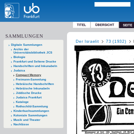
TITEL
ÜBERSICHT
SEITE
SAMMLUNGEN
Der Israelit
73 (1932)
Digitale Sammlungen
Archiv der
Universitätsbibliothek JCS
Biologie
Frankfurt und Seltene Drucke
Handschriften und Inkunabeln
Judaica
Compact Memory
Freimann-Sammlung
Hebräische Handschriften
Hebräische Inkunabeln
Jiddische Drucke
Judaica Frankfurt
Kataloge
Rothschild-Sammlung
Kinderbuchsammlungen
Koloniale Sammlungen
Musik und Theater
Nachlässe