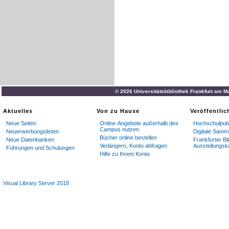
© 2026 Universitätsbibliothek Frankfurt am M
Aktuelles
Von zu Hause
Veröffentli
Neue Seiten
Online-Angebote außerhalb des
Hochschulpubl
Campus nutzen
Neuerwerbungslisten
Digitale Samm
Bücher online bestellen
Neue Datenbanken
Frankfurter Bi
Verlängern, Konto abfragen
Ausstellungsk
Führungen und Schulungen
Hilfe zu Ihrem Konto
Visual Library Server 2018