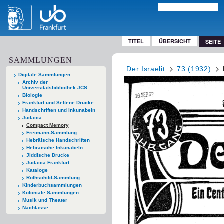
TITEL
ÜBERSICHT
SEITE
SAMMLUNGEN
Der Israelit
73 (1932)
Digitale Sammlungen
Archiv der
Universitätsbibliothek JCS
Biologie
Frankfurt und Seltene Drucke
Handschriften und Inkunabeln
Judaica
Compact Memory
Freimann-Sammlung
Hebräische Handschriften
Hebräische Inkunabeln
Jiddische Drucke
Judaica Frankfurt
Kataloge
Rothschild-Sammlung
Kinderbuchsammlungen
Koloniale Sammlungen
Musik und Theater
Nachlässe