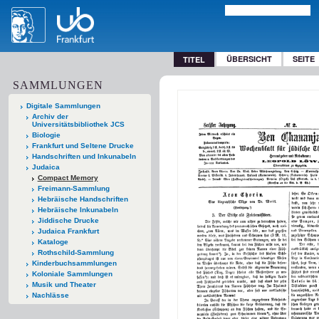
ÜBERSICHT
SEITE
TITEL
SAMMLUNGEN
Digitale Sammlungen
Archiv der
Universitätsbibliothek JCS
Biologie
Frankfurt und Seltene Drucke
Handschriften und Inkunabeln
Judaica
Compact Memory
Freimann-Sammlung
Hebräische Handschriften
Hebräische Inkunabeln
Jiddische Drucke
Judaica Frankfurt
Kataloge
Rothschild-Sammlung
Kinderbuchsammlungen
Koloniale Sammlungen
Musik und Theater
Nachlässe