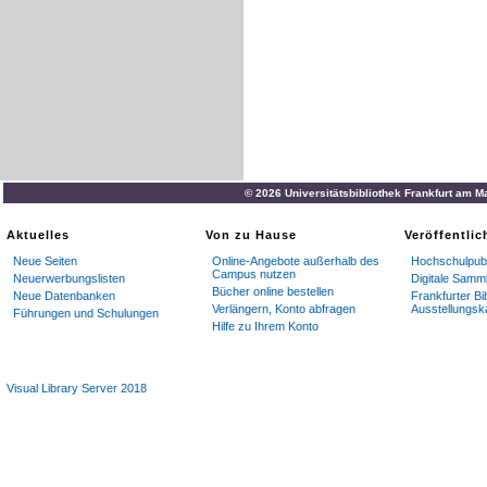
© 2026 Universitätsbibliothek Frankfurt am M
Aktuelles
Von zu Hause
Veröffentli
Neue Seiten
Online-Angebote außerhalb des
Hochschulpubl
Campus nutzen
Neuerwerbungslisten
Digitale Samm
Bücher online bestellen
Neue Datenbanken
Frankfurter Bi
Verlängern, Konto abfragen
Ausstellungsk
Führungen und Schulungen
Hilfe zu Ihrem Konto
Visual Library Server 2018