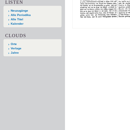
LISTEN
Neuzugänge
Alle Periodika
Alle Titel
Kalender
CLOUDS
Orte
Verlage
Jahre