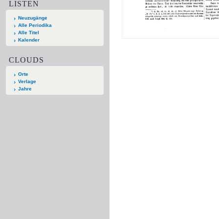
LISTEN
Neuzugänge
Alle Periodika
Alle Titel
Kalender
CLOUDS
Orte
Verlage
Jahre