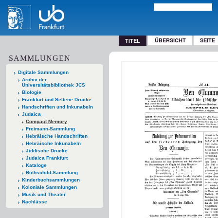
ÜBERSICHT
SEITE
TITEL
SAMMLUNGEN
Digitale Sammlungen
Archiv der
Universitätsbibliothek JCS
Biologie
Frankfurt und Seltene Drucke
Handschriften und Inkunabeln
Judaica
Compact Memory
Freimann-Sammlung
Hebräische Handschriften
Hebräische Inkunabeln
Jiddische Drucke
Judaica Frankfurt
Kataloge
Rothschild-Sammlung
Kinderbuchsammlungen
Koloniale Sammlungen
Musik und Theater
Nachlässe