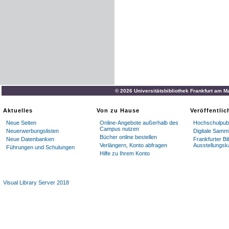
© 2026 Universitätsbibliothek Frankfurt am M
Aktuelles
Von zu Hause
Veröffentli
Neue Seiten
Online-Angebote außerhalb des
Hochschulpubl
Campus nutzen
Neuerwerbungslisten
Digitale Samm
Bücher online bestellen
Neue Datenbanken
Frankfurter Bi
Verlängern, Konto abfragen
Ausstellungsk
Führungen und Schulungen
Hilfe zu Ihrem Konto
Visual Library Server 2018