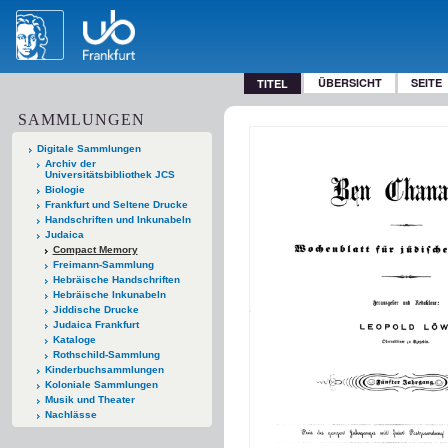
ÜBERSICHT
SEITE
TITEL
SAMMLUNGEN
Digitale Sammlungen
Archiv der
Universitätsbibliothek JCS
Biologie
Frankfurt und Seltene Drucke
Handschriften und Inkunabeln
Judaica
Compact Memory
Freimann-Sammlung
Hebräische Handschriften
Hebräische Inkunabeln
Jiddische Drucke
Judaica Frankfurt
Kataloge
Rothschild-Sammlung
Kinderbuchsammlungen
Koloniale Sammlungen
Musik und Theater
Nachlässe