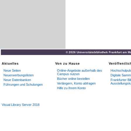
© 2026 Universitätsbibliothek Frankfurt am M
Aktuelles
Von zu Hause
Veröffentli
Neue Seiten
Online-Angebote außerhalb des
Hochschulpubl
Campus nutzen
Neuerwerbungslisten
Digitale Samm
Bücher online bestellen
Neue Datenbanken
Frankfurter Bi
Verlängern, Konto abfragen
Ausstellungsk
Führungen und Schulungen
Hilfe zu Ihrem Konto
Visual Library Server 2018