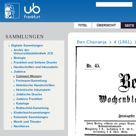
TITEL
ÜBERSICHT
SEITE
SAMMLUNGEN
Ben Chananja
4 (1861)
Digitale Sammlungen
Archiv der
Universitätsbibliothek JCS
Biologie
Frankfurt und Seltene Drucke
Handschriften und Inkunabeln
Judaica
Compact Memory
Freimann-Sammlung
Hebräische Handschriften
Hebräische Inkunabeln
Jiddische Drucke
Judaica Frankfurt
Kataloge
Rothschild-Sammlung
Kinderbuchsammlungen
Koloniale Sammlungen
Musik und Theater
Nachlässe