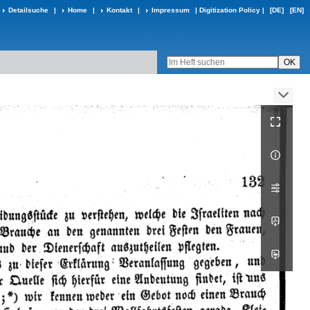
Detailsuche
|
Home
|
Kontakt
|
Impressum
|
Digitization Policy
|
[DE]
[EN]