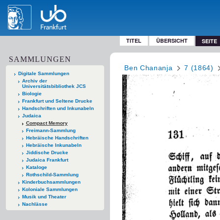
TITEL
ÜBERSICHT
SEITE
SAMMLUNGEN
Ben Chananja
7 (1864)
Digitale Sammlungen
Archiv der
Universitätsbibliothek JCS
Biologie
Frankfurt und Seltene Drucke
Handschriften und Inkunabeln
Judaica
Compact Memory
Freimann-Sammlung
Hebräische Handschriften
Hebräische Inkunabeln
Jiddische Drucke
Judaica Frankfurt
Kataloge
Rothschild-Sammlung
Kinderbuchsammlungen
Koloniale Sammlungen
Musik und Theater
Nachlässe