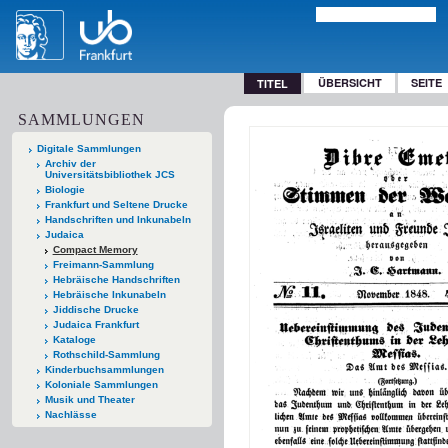
ÜBERSICHT
SEITE
TITEL
SAMMLUNGEN
Digitale Sammlungen
Archiv der
Universitätsbibliothek JCS
Biologie
Frankfurt und Seltene Drucke
Handschriften und Inkunabeln
Judaica
Compact Memory
Freimann-Sammlung
Hebräische Handschriften
Hebräische Inkunabeln
Jiddische Drucke
Judaica Frankfurt
Kataloge
Rothschild-Sammlung
Kinderbuchsammlungen
Koloniale Sammlungen
Musik und Theater
Nachlässe