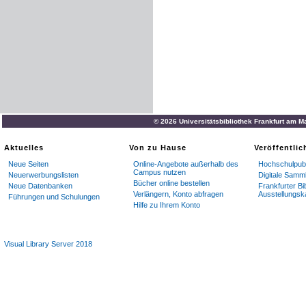
© 2026 Universitätsbibliothek Frankfurt am M
Aktuelles
Von zu Hause
Veröffentli
Neue Seiten
Online-Angebote außerhalb des
Hochschulpubl
Campus nutzen
Neuerwerbungslisten
Digitale Samm
Bücher online bestellen
Neue Datenbanken
Frankfurter Bi
Verlängern, Konto abfragen
Ausstellungsk
Führungen und Schulungen
Hilfe zu Ihrem Konto
Visual Library Server 2018