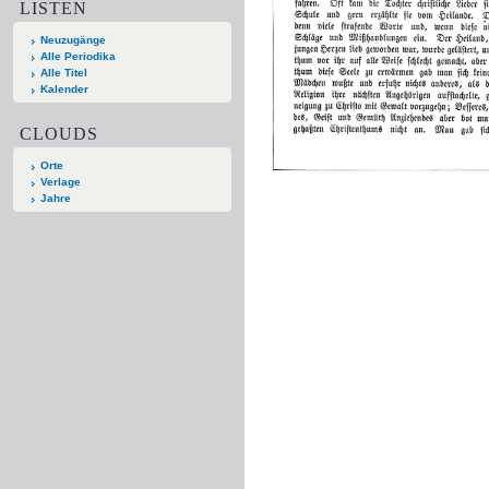
LISTEN
Neuzugänge
Alle Periodika
Alle Titel
Kalender
CLOUDS
Orte
Verlage
Jahre