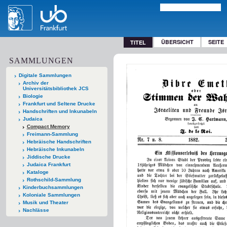
ÜBERSICHT
SEITE
TITEL
SAMMLUNGEN
Digitale Sammlungen
Archiv der
Universitätsbibliothek JCS
Biologie
Frankfurt und Seltene Drucke
Handschriften und Inkunabeln
Judaica
Compact Memory
Freimann-Sammlung
Hebräische Handschriften
Hebräische Inkunabeln
Jiddische Drucke
Judaica Frankfurt
Kataloge
Rothschild-Sammlung
Kinderbuchsammlungen
Koloniale Sammlungen
Musik und Theater
Nachlässe