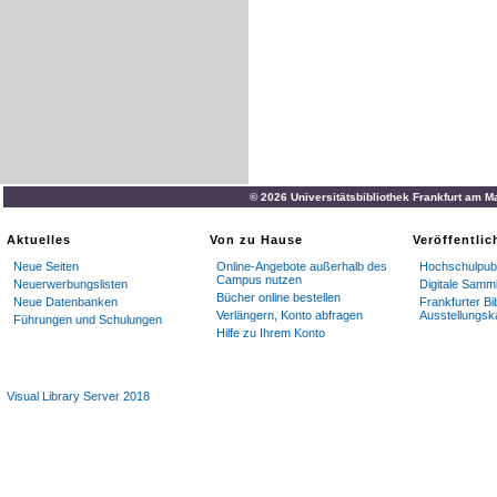
© 2026 Universitätsbibliothek Frankfurt am M
Aktuelles
Von zu Hause
Veröffentli
Neue Seiten
Online-Angebote außerhalb des
Hochschulpubl
Campus nutzen
Neuerwerbungslisten
Digitale Samm
Bücher online bestellen
Neue Datenbanken
Frankfurter Bi
Verlängern, Konto abfragen
Ausstellungsk
Führungen und Schulungen
Hilfe zu Ihrem Konto
Visual Library Server 2018