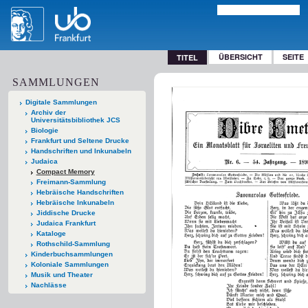
ÜBERSICHT
SEITE
TITEL
SAMMLUNGEN
Digitale Sammlungen
Archiv der
Universitätsbibliothek JCS
Biologie
Frankfurt und Seltene Drucke
Handschriften und Inkunabeln
Judaica
Compact Memory
Freimann-Sammlung
Hebräische Handschriften
Hebräische Inkunabeln
Jiddische Drucke
Judaica Frankfurt
Kataloge
Rothschild-Sammlung
Kinderbuchsammlungen
Koloniale Sammlungen
Musik und Theater
Nachlässe