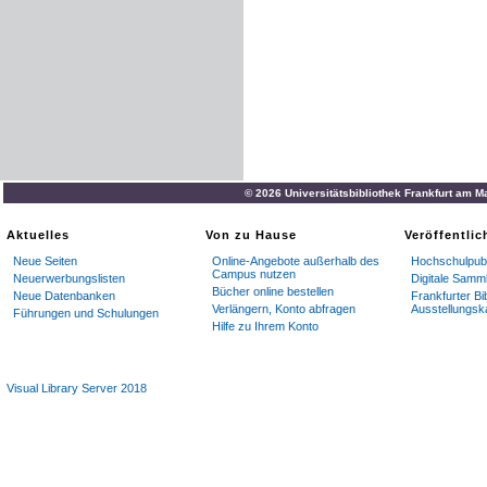
© 2026 Universitätsbibliothek Frankfurt am M
Aktuelles
Von zu Hause
Veröffentli
Neue Seiten
Online-Angebote außerhalb des
Hochschulpubl
Campus nutzen
Neuerwerbungslisten
Digitale Samm
Bücher online bestellen
Neue Datenbanken
Frankfurter Bi
Verlängern, Konto abfragen
Ausstellungsk
Führungen und Schulungen
Hilfe zu Ihrem Konto
Visual Library Server 2018