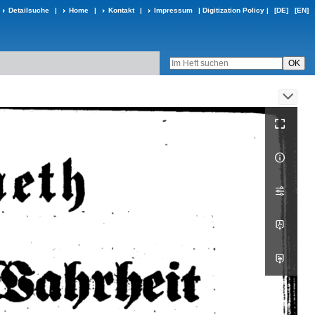
Detailsuche
|
Home
|
Kontakt
|
Impressum
|
Digitization Policy
|
[DE]
[EN]