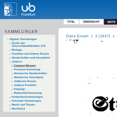
TITEL
ÜBERSICHT
SEITE
SAMMLUNGEN
Dibre Emeth
3 (1847)
Digitale Sammlungen
Archiv der
Universitätsbibliothek JCS
Biologie
Frankfurt und Seltene Drucke
Handschriften und Inkunabeln
Judaica
Compact Memory
Freimann-Sammlung
Hebräische Handschriften
Hebräische Inkunabeln
Jiddische Drucke
Judaica Frankfurt
Kataloge
Rothschild-Sammlung
Kinderbuchsammlungen
Koloniale Sammlungen
Musik und Theater
Nachlässe