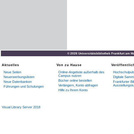
© 2026 Universitätsbibliothek Frankfurt am M
Aktuelles
Von zu Hause
Veröffentli
Neue Seiten
Online-Angebote außerhalb des
Hochschulpubl
Campus nutzen
Neuerwerbungslisten
Digitale Samm
Bücher online bestellen
Neue Datenbanken
Frankfurter Bi
Verlängern, Konto abfragen
Ausstellungsk
Führungen und Schulungen
Hilfe zu Ihrem Konto
Visual Library Server 2018