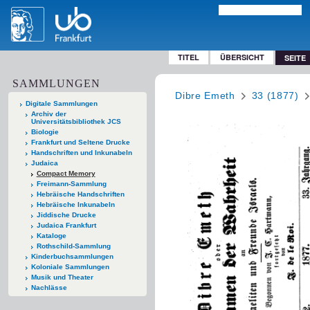
TITEL
ÜBERSICHT
SEITE
SAMMLUNGEN
Dibre Emeth
33 (1877)
Digitale Sammlungen
Archiv der
Universitätsbibliothek JCS
Biologie
Frankfurt und Seltene Drucke
Handschriften und Inkunabeln
Judaica
Compact Memory
Freimann-Sammlung
Hebräische Handschriften
Hebräische Inkunabeln
Jiddische Drucke
Judaica Frankfurt
Kataloge
Rothschild-Sammlung
Kinderbuchsammlungen
Koloniale Sammlungen
Musik und Theater
Nachlässe