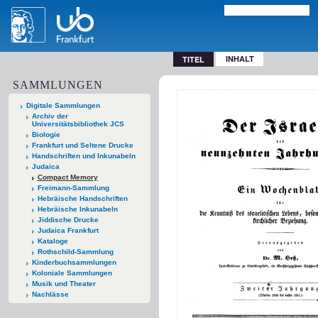
INHALT
TITEL
SAMMLUNGEN
Digitale Sammlungen
Archiv der
Universitätsbibliothek JCS
Biologie
Frankfurt und Seltene Drucke
Handschriften und Inkunabeln
Judaica
Compact Memory
Freimann-Sammlung
Hebräische Handschriften
Hebräische Inkunabeln
Jiddische Drucke
Judaica Frankfurt
Kataloge
Rothschild-Sammlung
Kinderbuchsammlungen
Koloniale Sammlungen
Musik und Theater
Nachlässe