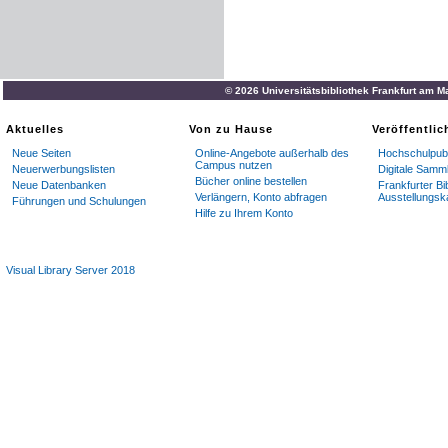
© 2026 Universitätsbibliothek Frankfurt am M
Aktuelles
Von zu Hause
Veröffentli
Neue Seiten
Online-Angebote außerhalb des
Hochschulpubl
Campus nutzen
Neuerwerbungslisten
Digitale Samm
Bücher online bestellen
Neue Datenbanken
Frankfurter Bi
Verlängern, Konto abfragen
Ausstellungsk
Führungen und Schulungen
Hilfe zu Ihrem Konto
Visual Library Server 2018