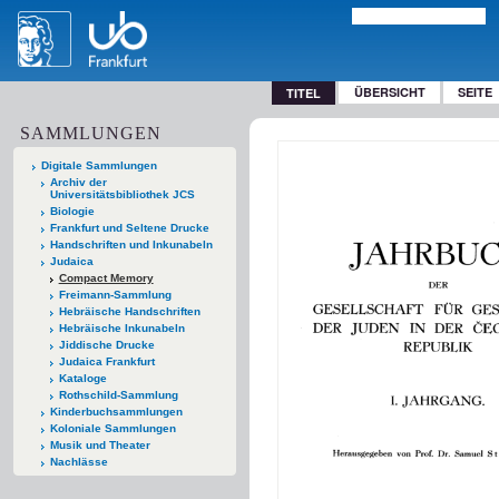
ÜBERSICHT
SEITE
TITEL
SAMMLUNGEN
Digitale Sammlungen
Archiv der
Universitätsbibliothek JCS
Biologie
Frankfurt und Seltene Drucke
Handschriften und Inkunabeln
Judaica
Compact Memory
Freimann-Sammlung
Hebräische Handschriften
Hebräische Inkunabeln
Jiddische Drucke
Judaica Frankfurt
Kataloge
Rothschild-Sammlung
Kinderbuchsammlungen
Koloniale Sammlungen
Musik und Theater
Nachlässe