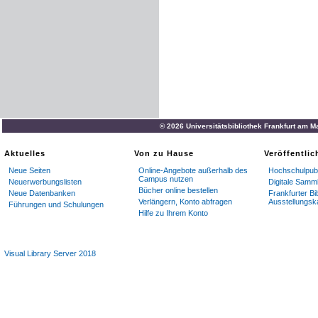
© 2026 Universitätsbibliothek Frankfurt am M
Aktuelles
Von zu Hause
Veröffentli
Neue Seiten
Online-Angebote außerhalb des
Hochschulpubl
Campus nutzen
Neuerwerbungslisten
Digitale Samm
Bücher online bestellen
Neue Datenbanken
Frankfurter Bi
Verlängern, Konto abfragen
Ausstellungsk
Führungen und Schulungen
Hilfe zu Ihrem Konto
Visual Library Server 2018