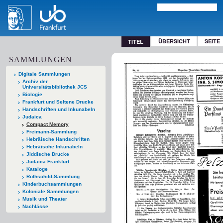
ÜBERSICHT
SEITE
TITEL
SAMMLUNGEN
Digitale Sammlungen
Archiv der
Universitätsbibliothek JCS
Biologie
Frankfurt und Seltene Drucke
Handschriften und Inkunabeln
Judaica
Compact Memory
Freimann-Sammlung
Hebräische Handschriften
Hebräische Inkunabeln
Jiddische Drucke
Judaica Frankfurt
Kataloge
Rothschild-Sammlung
Kinderbuchsammlungen
Koloniale Sammlungen
Musik und Theater
Nachlässe