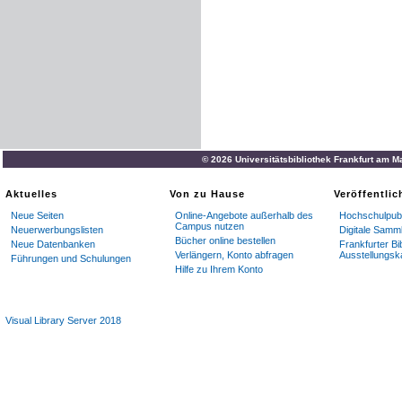
© 2026 Universitätsbibliothek Frankfurt am M
Aktuelles
Von zu Hause
Veröffentli
Neue Seiten
Online-Angebote außerhalb des
Hochschulpubl
Campus nutzen
Neuerwerbungslisten
Digitale Samm
Bücher online bestellen
Neue Datenbanken
Frankfurter Bi
Verlängern, Konto abfragen
Ausstellungsk
Führungen und Schulungen
Hilfe zu Ihrem Konto
Visual Library Server 2018