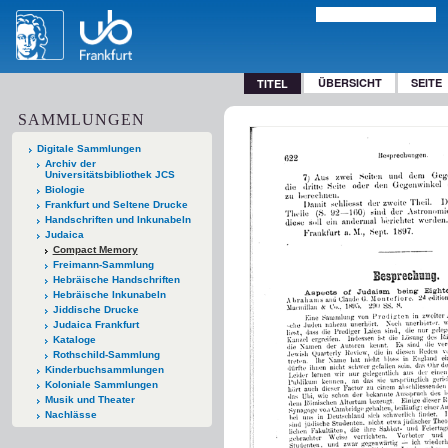
ÜBERSICHT
SEITE
TITEL
SAMMLUNGEN
Digitale Sammlungen
Archiv der
Universitätsbibliothek JCS
Biologie
Frankfurt und Seltene Drucke
Handschriften und Inkunabeln
Judaica
Compact Memory
Freimann-Sammlung
Hebräische Handschriften
Hebräische Inkunabeln
Jiddische Drucke
Judaica Frankfurt
Kataloge
Rothschild-Sammlung
Kinderbuchsammlungen
Koloniale Sammlungen
Musik und Theater
Nachlässe