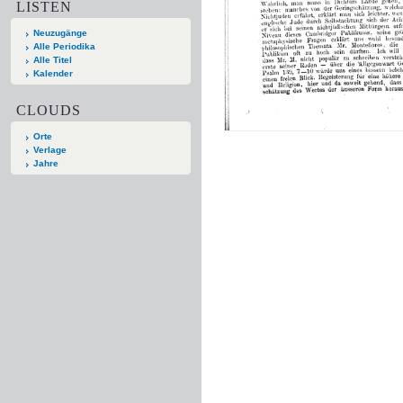
LISTEN
Neuzugänge
Alle Periodika
Alle Titel
Kalender
CLOUDS
Orte
Verlage
Jahre