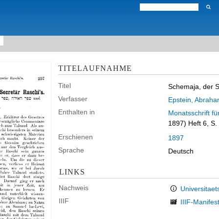
TITELAUFNAHME
Titel
Schemaja, der S
Verfasser
Epstein, Abrah
Enthalten in
Monatsschrift f
1897) Heft 6, S
Erschienen
1897
Sprache
Deutsch
LINKS
Nachweis
Universitaet
IIIF
IIIF-Manifes