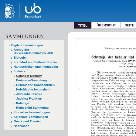
ÜBERSICHT
SEITE
TITEL
SAMMLUNGEN
Digitale Sammlungen
Archiv der
Universitätsbibliothek JCS
Biologie
Frankfurt und Seltene Drucke
Handschriften und Inkunabeln
Judaica
Compact Memory
Freimann-Sammlung
Hebräische Handschriften
Hebräische Inkunabeln
Jiddische Drucke
Judaica Frankfurt
Kataloge
Rothschild-Sammlung
Kinderbuchsammlungen
Koloniale Sammlungen
Musik und Theater
Nachlässe