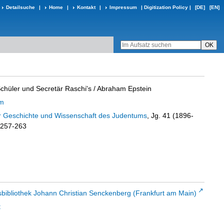
Detailsuche
|
Home
|
Kontakt
|
Impressum
|
Digitization Policy
|
[DE]
[EN]
chüler und Secretär Raschi's
/ Abraham Epstein
am
ür Geschichte und Wissenschaft des Judentums
, Jg. 41 (1896-
. 257-263
sbibliothek Johann Christian Senckenberg (Frankfurt am Main)
t