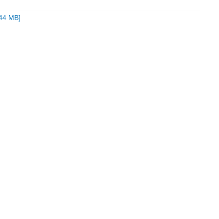
,44 MB
]