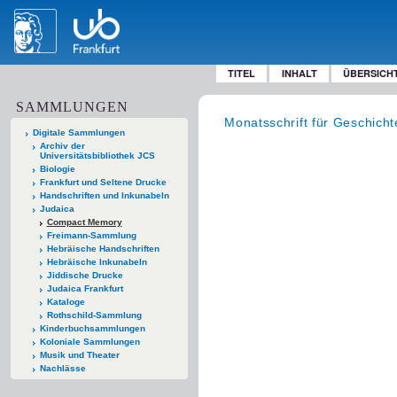
TITEL
INHALT
ÜBERSICH
SAMMLUNGEN
Monatsschrift für Geschich
Digitale Sammlungen
Archiv der
Universitätsbibliothek JCS
Biologie
Frankfurt und Seltene Drucke
Handschriften und Inkunabeln
Judaica
Compact Memory
Freimann-Sammlung
Hebräische Handschriften
Hebräische Inkunabeln
Jiddische Drucke
Judaica Frankfurt
Kataloge
Rothschild-Sammlung
Kinderbuchsammlungen
Koloniale Sammlungen
Musik und Theater
Nachlässe