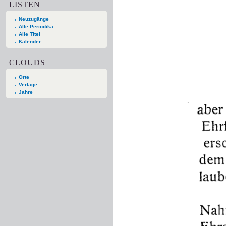
LISTEN
Neuzugänge
Alle Periodika
Alle Titel
Kalender
CLOUDS
Orte
Verlage
Jahre