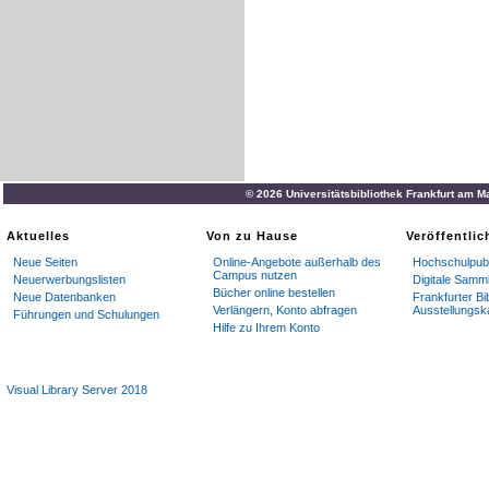
© 2026 Universitätsbibliothek Frankfurt am M
Aktuelles
Von zu Hause
Veröffentli
Neue Seiten
Online-Angebote außerhalb des
Hochschulpubl
Campus nutzen
Neuerwerbungslisten
Digitale Samm
Bücher online bestellen
Neue Datenbanken
Frankfurter Bi
Verlängern, Konto abfragen
Ausstellungsk
Führungen und Schulungen
Hilfe zu Ihrem Konto
Visual Library Server 2018