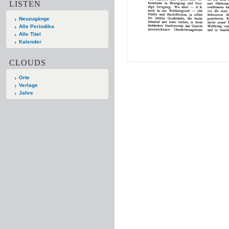
LISTEN
Neuzugänge
Alle Periodika
Alle Titel
Kalender
CLOUDS
Orte
Verlage
Jahre