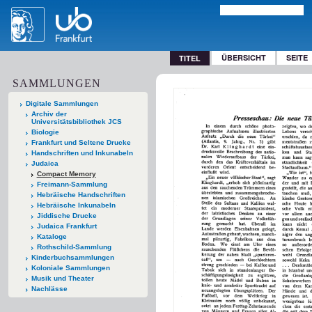
ÜBERSICHT
SEITE
TITEL
SAMMLUNGEN
Digitale Sammlungen
Archiv der
Universitätsbibliothek JCS
Biologie
Frankfurt und Seltene Drucke
Handschriften und Inkunabeln
Judaica
Compact Memory
Freimann-Sammlung
Hebräische Handschriften
Hebräische Inkunabeln
Jiddische Drucke
Judaica Frankfurt
Kataloge
Rothschild-Sammlung
Kinderbuchsammlungen
Koloniale Sammlungen
Musik und Theater
Nachlässe