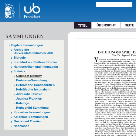
ÜBERSICHT
SEITE
TITEL
SAMMLUNGEN
Digitale Sammlungen
Archiv der
Universitätsbibliothek JCS
Biologie
Frankfurt und Seltene Drucke
Handschriften und Inkunabeln
Judaica
Compact Memory
Freimann-Sammlung
Hebräische Handschriften
Hebräische Inkunabeln
Jiddische Drucke
Judaica Frankfurt
Kataloge
Rothschild-Sammlung
Kinderbuchsammlungen
Koloniale Sammlungen
Musik und Theater
Nachlässe