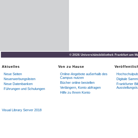
© 2026 Universitätsbibliothek Frankfurt am M
Aktuelles
Von zu Hause
Veröffentli
Neue Seiten
Online-Angebote außerhalb des
Hochschulpubl
Campus nutzen
Neuerwerbungslisten
Digitale Samm
Bücher online bestellen
Neue Datenbanken
Frankfurter Bi
Verlängern, Konto abfragen
Ausstellungsk
Führungen und Schulungen
Hilfe zu Ihrem Konto
Visual Library Server 2018