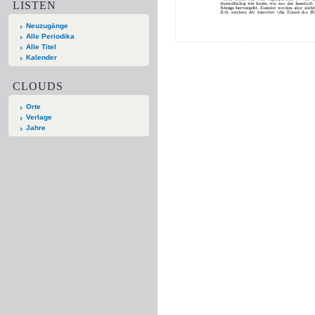
LISTEN
Neuzugänge
Alle Periodika
Alle Titel
Kalender
CLOUDS
Orte
Verlage
Jahre