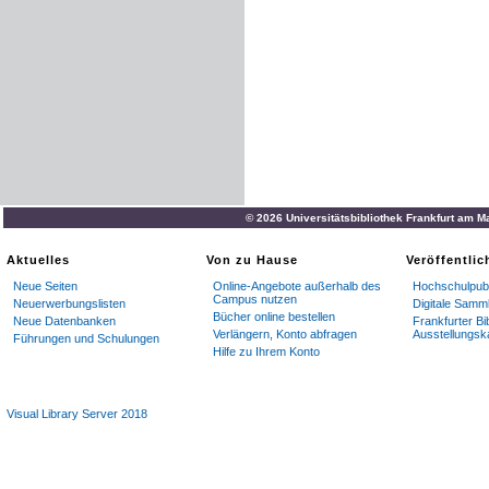
© 2026 Universitätsbibliothek Frankfurt am M
Aktuelles
Von zu Hause
Veröffentli
Neue Seiten
Online-Angebote außerhalb des
Hochschulpubl
Campus nutzen
Neuerwerbungslisten
Digitale Samm
Bücher online bestellen
Neue Datenbanken
Frankfurter Bi
Verlängern, Konto abfragen
Ausstellungsk
Führungen und Schulungen
Hilfe zu Ihrem Konto
Visual Library Server 2018