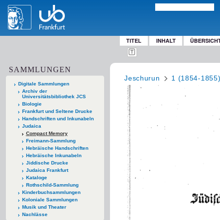
TITEL
INHALT
ÜBERSICH
SAMMLUNGEN
Jeschurun
1 (1854-1855
Digitale Sammlungen
Archiv der
Universitätsbibliothek JCS
Biologie
Frankfurt und Seltene Drucke
Handschriften und Inkunabeln
Judaica
Compact Memory
Freimann-Sammlung
Hebräische Handschriften
Hebräische Inkunabeln
Jiddische Drucke
Judaica Frankfurt
Kataloge
Rothschild-Sammlung
Kinderbuchsammlungen
Koloniale Sammlungen
Musik und Theater
Nachlässe