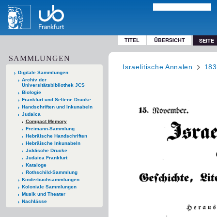
TITEL
ÜBERSICHT
SEITE
SAMMLUNGEN
Israelitische Annalen
183
Digitale Sammlungen
Archiv der
Universitätsbibliothek JCS
Biologie
Frankfurt und Seltene Drucke
Handschriften und Inkunabeln
Judaica
Compact Memory
Freimann-Sammlung
Hebräische Handschriften
Hebräische Inkunabeln
Jiddische Drucke
Judaica Frankfurt
Kataloge
Rothschild-Sammlung
Kinderbuchsammlungen
Koloniale Sammlungen
Musik und Theater
Nachlässe