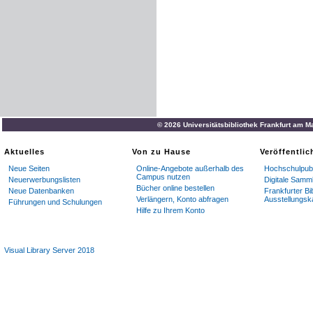
© 2026 Universitätsbibliothek Frankfurt am M
Aktuelles
Von zu Hause
Veröffentli
Neue Seiten
Online-Angebote außerhalb des
Hochschulpubl
Campus nutzen
Neuerwerbungslisten
Digitale Samm
Bücher online bestellen
Neue Datenbanken
Frankfurter Bi
Verlängern, Konto abfragen
Ausstellungsk
Führungen und Schulungen
Hilfe zu Ihrem Konto
Visual Library Server 2018