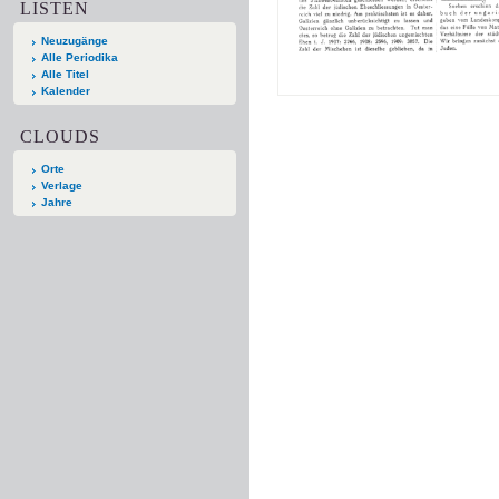
LISTEN
Neuzugänge
Alle Periodika
Alle Titel
Kalender
CLOUDS
Orte
Verlage
Jahre