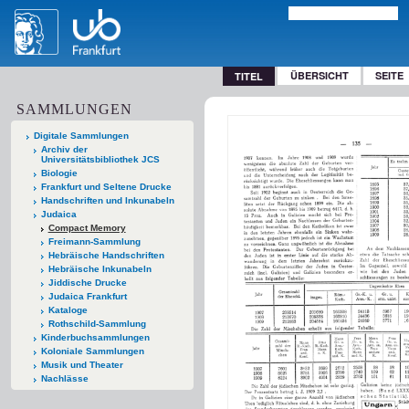
ÜBERSICHT
SEITE
TITEL
SAMMLUNGEN
Digitale Sammlungen
Archiv der
Universitätsbibliothek JCS
Biologie
Frankfurt und Seltene Drucke
Handschriften und Inkunabeln
Judaica
Compact Memory
Freimann-Sammlung
Hebräische Handschriften
Hebräische Inkunabeln
Jiddische Drucke
Judaica Frankfurt
Kataloge
Rothschild-Sammlung
Kinderbuchsammlungen
Koloniale Sammlungen
Musik und Theater
Nachlässe