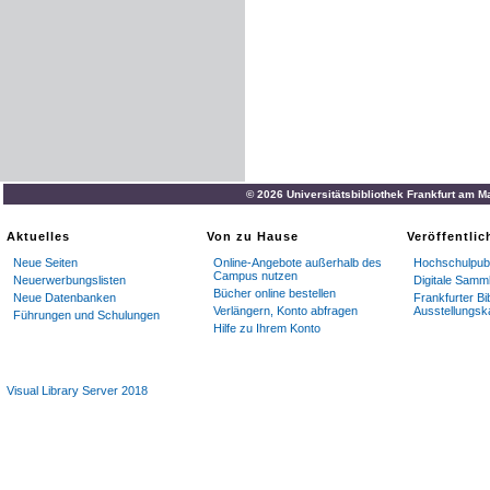
© 2026 Universitätsbibliothek Frankfurt am M
Aktuelles
Von zu Hause
Veröffentli
Neue Seiten
Online-Angebote außerhalb des
Hochschulpubl
Campus nutzen
Neuerwerbungslisten
Digitale Samm
Bücher online bestellen
Neue Datenbanken
Frankfurter Bi
Verlängern, Konto abfragen
Ausstellungsk
Führungen und Schulungen
Hilfe zu Ihrem Konto
Visual Library Server 2018