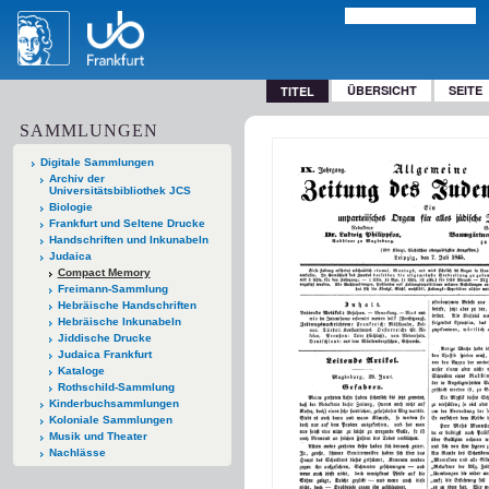
ÜBERSICHT
SEITE
TITEL
SAMMLUNGEN
Digitale Sammlungen
Archiv der
Universitätsbibliothek JCS
Biologie
Frankfurt und Seltene Drucke
Handschriften und Inkunabeln
Judaica
Compact Memory
Freimann-Sammlung
Hebräische Handschriften
Hebräische Inkunabeln
Jiddische Drucke
Judaica Frankfurt
Kataloge
Rothschild-Sammlung
Kinderbuchsammlungen
Koloniale Sammlungen
Musik und Theater
Nachlässe