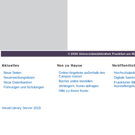
© 2026 Universitätsbibliothek Frankfurt am M
Aktuelles
Von zu Hause
Veröffentli
Neue Seiten
Online-Angebote außerhalb des
Hochschulpubl
Campus nutzen
Neuerwerbungslisten
Digitale Samm
Bücher online bestellen
Neue Datenbanken
Frankfurter Bi
Verlängern, Konto abfragen
Ausstellungsk
Führungen und Schulungen
Hilfe zu Ihrem Konto
Visual Library Server 2018