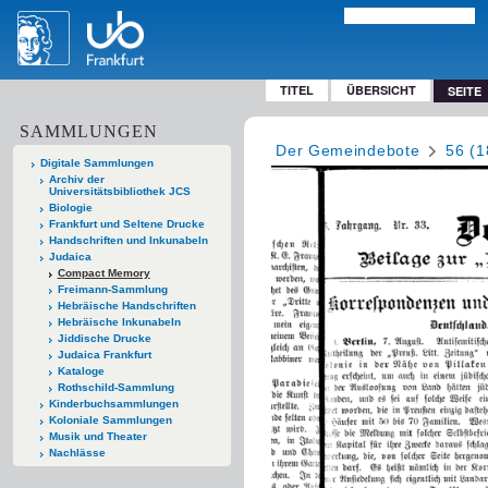
TITEL
ÜBERSICHT
SEITE
SAMMLUNGEN
Der Gemeindebote
56 (1
Digitale Sammlungen
Archiv der
Universitätsbibliothek JCS
Biologie
Frankfurt und Seltene Drucke
Handschriften und Inkunabeln
Judaica
Compact Memory
Freimann-Sammlung
Hebräische Handschriften
Hebräische Inkunabeln
Jiddische Drucke
Judaica Frankfurt
Kataloge
Rothschild-Sammlung
Kinderbuchsammlungen
Koloniale Sammlungen
Musik und Theater
Nachlässe