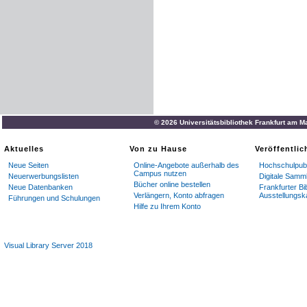
© 2026 Universitätsbibliothek Frankfurt am M
Aktuelles
Von zu Hause
Veröffentli
Neue Seiten
Online-Angebote außerhalb des
Hochschulpubl
Campus nutzen
Neuerwerbungslisten
Digitale Samm
Bücher online bestellen
Neue Datenbanken
Frankfurter Bi
Verlängern, Konto abfragen
Ausstellungsk
Führungen und Schulungen
Hilfe zu Ihrem Konto
Visual Library Server 2018