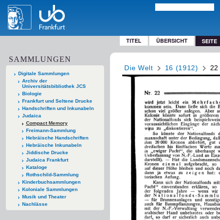
TITEL
ÜBERSICHT
SEITE
SAMMLUNGEN
Die Welt
16 (1912)
22
Digitale Sammlungen
Archiv der
Universitätsbibliothek JCS
Biologie
Frankfurt und Seltene Drucke
Handschriften und Inkunabeln
Judaica
Compact Memory
Freimann-Sammlung
Hebräische Handschriften
Hebräische Inkunabeln
Jiddische Drucke
Judaica Frankfurt
Kataloge
Rothschild-Sammlung
Kinderbuchsammlungen
Koloniale Sammlungen
Musik und Theater
Nachlässe