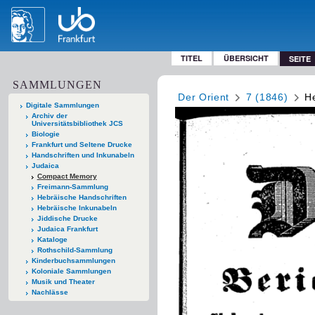
TITEL
ÜBERSICHT
SEITE
SAMMLUNGEN
Der Orient
7 (1846)
He
Digitale Sammlungen
Archiv der
Universitätsbibliothek JCS
Biologie
Frankfurt und Seltene Drucke
Handschriften und Inkunabeln
Judaica
Compact Memory
Freimann-Sammlung
Hebräische Handschriften
Hebräische Inkunabeln
Jiddische Drucke
Judaica Frankfurt
Kataloge
Rothschild-Sammlung
Kinderbuchsammlungen
Koloniale Sammlungen
Musik und Theater
Nachlässe