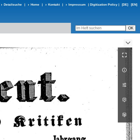
Detailsuche
|
Home
|
Kontakt
|
Impressum
|
Digitization Policy
|
[DE]
[EN]