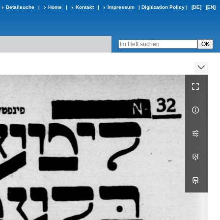
Detailsuche
|
Home
|
Kontakt
|
Impressum
|
Digitization Policy
|
[DE]
[EN]