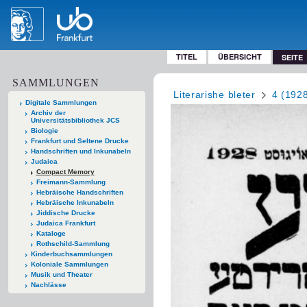
TITEL
ÜBERSICHT
SEITE
SAMMLUNGEN
Literarishe bleter
4 (192
Digitale Sammlungen
Archiv der
Universitätsbibliothek JCS
Biologie
Frankfurt und Seltene Drucke
Handschriften und Inkunabeln
Judaica
Compact Memory
Freimann-Sammlung
Hebräische Handschriften
Hebräische Inkunabeln
Jiddische Drucke
Judaica Frankfurt
Kataloge
Rothschild-Sammlung
Kinderbuchsammlungen
Koloniale Sammlungen
Musik und Theater
Nachlässe