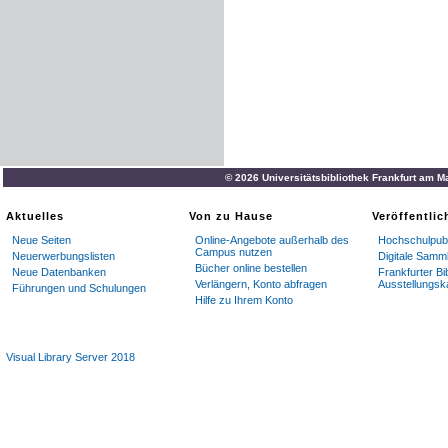
© 2026 Universitätsbibliothek Frankfurt am M
Aktuelles
Von zu Hause
Veröffentli
Neue Seiten
Online-Angebote außerhalb des
Hochschulpubl
Campus nutzen
Neuerwerbungslisten
Digitale Samm
Bücher online bestellen
Neue Datenbanken
Frankfurter Bi
Verlängern, Konto abfragen
Ausstellungsk
Führungen und Schulungen
Hilfe zu Ihrem Konto
Visual Library Server 2018