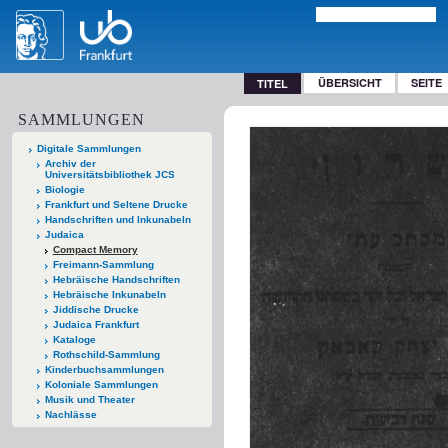
ÜBERSICHT
SEITE
TITEL
SAMMLUNGEN
Digitale Sammlungen
Archiv der
Universitätsbibliothek JCS
Biologie
Frankfurt und Seltene Drucke
Handschriften und Inkunabeln
Judaica
Compact Memory
Freimann-Sammlung
Hebräische Handschriften
Hebräische Inkunabeln
Jiddische Drucke
Judaica Frankfurt
Kataloge
Rothschild-Sammlung
Kinderbuchsammlungen
Koloniale Sammlungen
Musik und Theater
Nachlässe