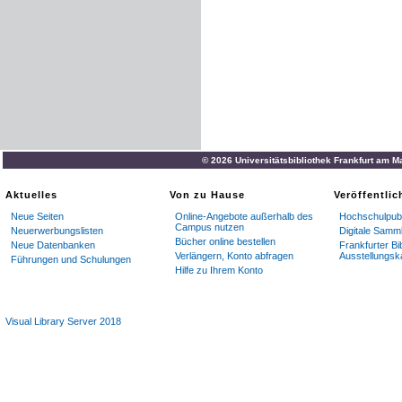
© 2026 Universitätsbibliothek Frankfurt am M
Aktuelles
Von zu Hause
Veröffentli
Neue Seiten
Online-Angebote außerhalb des
Hochschulpubl
Campus nutzen
Neuerwerbungslisten
Digitale Samm
Bücher online bestellen
Neue Datenbanken
Frankfurter Bi
Verlängern, Konto abfragen
Ausstellungsk
Führungen und Schulungen
Hilfe zu Ihrem Konto
Visual Library Server 2018