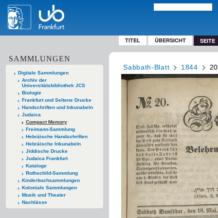
TITEL
ÜBERSICHT
SEITE
SAMMLUNGEN
Sabbath-Blatt
1844
20
Digitale Sammlungen
Archiv der
Universitätsbibliothek JCS
Biologie
Frankfurt und Seltene Drucke
Handschriften und Inkunabeln
Judaica
Compact Memory
Freimann-Sammlung
Hebräische Handschriften
Hebräische Inkunabeln
Jiddische Drucke
Judaica Frankfurt
Kataloge
Rothschild-Sammlung
Kinderbuchsammlungen
Koloniale Sammlungen
Musik und Theater
Nachlässe