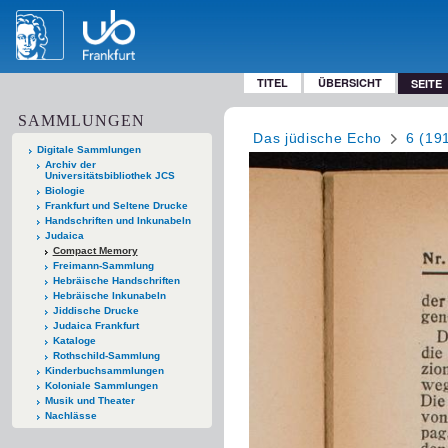
TITEL
ÜBERSICHT
SEITE
SAMMLUNGEN
Das jüdische Echo
6 (19
Digitale Sammlungen
Archiv der
Universitätsbibliothek JCS
Biologie
Frankfurt und Seltene Drucke
Handschriften und Inkunabeln
Judaica
Compact Memory
Freimann-Sammlung
Hebräische Handschriften
Hebräische Inkunabeln
Jiddische Drucke
Judaica Frankfurt
Kataloge
Rothschild-Sammlung
Kinderbuchsammlungen
Koloniale Sammlungen
Musik und Theater
Nachlässe