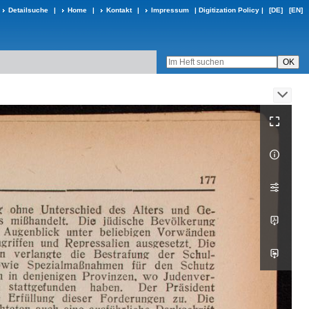
Detailsuche
|
Home
|
Kontakt
|
Impressum
|
Digitization Policy
|
[DE]
[EN]