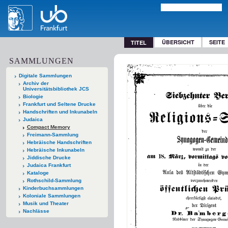
ÜBERSICHT
SEITE
TITEL
SAMMLUNGEN
Digitale Sammlungen
Archiv der
Universitätsbibliothek JCS
Biologie
Frankfurt und Seltene Drucke
Handschriften und Inkunabeln
Judaica
Compact Memory
Freimann-Sammlung
Hebräische Handschriften
Hebräische Inkunabeln
Jiddische Drucke
Judaica Frankfurt
Kataloge
Rothschild-Sammlung
Kinderbuchsammlungen
Koloniale Sammlungen
Musik und Theater
Nachlässe