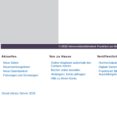
© 2026 Universitätsbibliothek Frankfurt am M
Aktuelles
Von zu Hause
Veröffentli
Neue Seiten
Online-Angebote außerhalb des
Hochschulpubl
Campus nutzen
Neuerwerbungslisten
Digitale Samm
Bücher online bestellen
Neue Datenbanken
Frankfurter Bi
Verlängern, Konto abfragen
Ausstellungsk
Führungen und Schulungen
Hilfe zu Ihrem Konto
Visual Library Server 2018